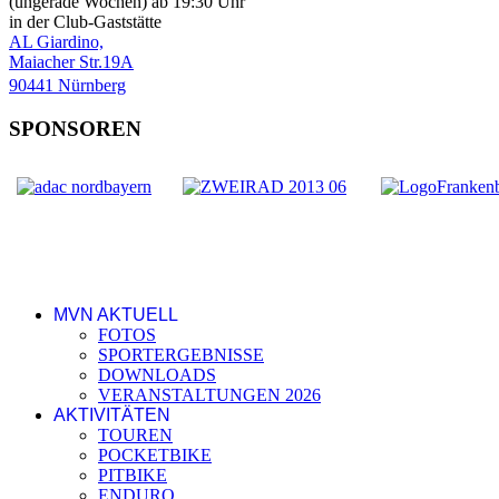
(ungerade Wochen) ab 19:30 Uhr
in der Club-Gaststätte
AL Giardino,
Maiacher Str.19A
90441 Nürnberg
SPONSOREN
MVN AKTUELL
FOTOS
SPORTERGEBNISSE
DOWNLOADS
VERANSTALTUNGEN 2026
AKTIVITÄTEN
TOUREN
POCKETBIKE
PITBIKE
ENDURO