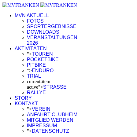
MVN AKTUELL
FOTOS
SPORTERGEBNISSE
DOWNLOADS
VERANSTALTUNGEN
2026
AKTIVITÄTEN
">
TOUREN
POCKETBIKE
PITBIKE
">
ENDURO
TRIAL
current-item
active">
STRASSE
RALLYE
STORY
KONTAKT
">
VEREIN
ANFAHRT CLUBHEIM
MITGLIED WERDEN
IMPRESSUM
">
DATENSCHUTZ